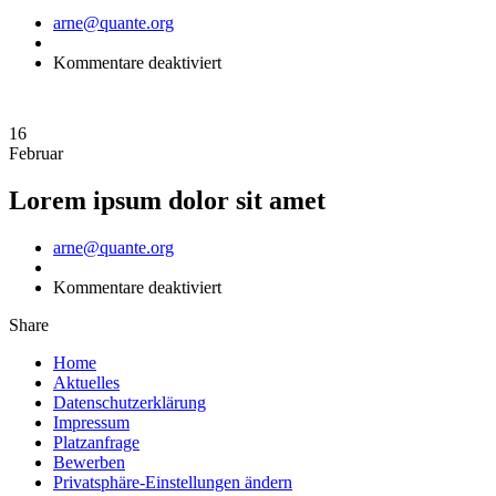
Author
arne@quante.org
für
Kommentare deaktiviert
Lorem
ipsum
dolor
16
sit
Februar
amet
Lorem ipsum dolor sit amet
Author
arne@quante.org
für
Kommentare deaktiviert
Lorem
Share
ipsum
dolor
Home
sit
Aktuelles
amet
Datenschutzerklärung
Impressum
Platzanfrage
Bewerben
Privatsphäre-Einstellungen ändern