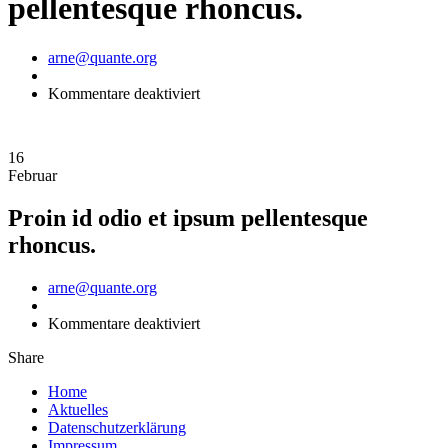
pellentesque rhoncus.
Author
arne@quante.org
für
Kommentare deaktiviert
Proin
id
odio
16
et
Februar
ipsum
pellentesque
Proin id odio et ipsum pellentesque
rhoncus.
rhoncus.
Author
arne@quante.org
für
Kommentare deaktiviert
Proin
Share
id
odio
Home
et
Aktuelles
ipsum
Datenschutzerklärung
pellentesque
Impressum