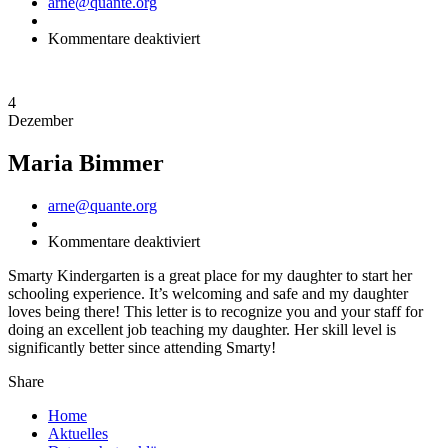
Author
arne@quante.org
für
Kommentare deaktiviert
Maria
Bimmer
4
Dezember
Maria Bimmer
Author
arne@quante.org
für
Kommentare deaktiviert
Maria
Smarty Kindergarten is a great place for my daughter to start her
Bimmer
schooling experience. It’s welcoming and safe and my daughter
loves being there! This letter is to recognize you and your staff for
doing an excellent job teaching my daughter. Her skill level is
significantly better since attending Smarty!
Share
Home
Aktuelles